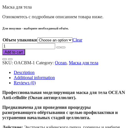
Маска для тела
Ознокомтесь с подробным описанием товара ниже.
Для покупки - выберите необходимый объём.
Объем упаковки
Clear
Ocean
body
Add to cart
anti-
cellulite
SKU:
OACBM-1
Category:
Ocean
,
Маска для тела
mask
quantity
Description
Additional information
Reviews (0)
Профессиональная моделирующая маска для тела OCEAN
Anti-cellulite (Океан антицеллюлит).
Предназначена для проведения процедуры
разогревающего обёртывания с целью профилактики и
устранения начальных стадий целлюлита.
Действие:
Экстракты кайенского перца, горчицы и имбиря